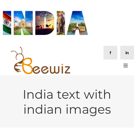
Passer
au
contenu
Togg
Navi
A PROPOS
India text with
FORMATIONS
indian images
AUDIT