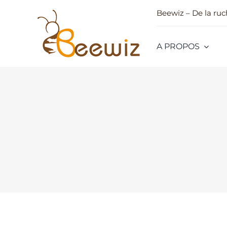
Passer
Beewiz – De la ruch
au
contenu
A PROPOS