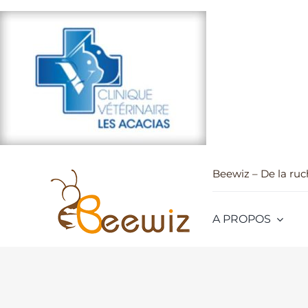
Passer
au
contenu
Beewiz – De la ruch
A PROPOS