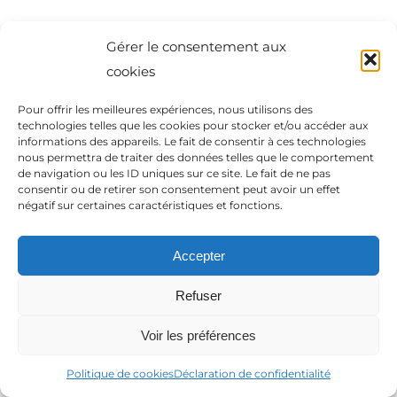
Contact : questions, devis, renseignements,
Gérer le consentement aux
projets
cookies
Pour offrir les meilleures expériences, nous utilisons des
technologies telles que les cookies pour stocker et/ou accéder aux
informations des appareils. Le fait de consentir à ces technologies
nous permettra de traiter des données telles que le comportement
de navigation ou les ID uniques sur ce site. Le fait de ne pas
consentir ou de retirer son consentement peut avoir un effet
négatif sur certaines caractéristiques et fonctions.
Accepter
Mentions légales
| Tous droits réservés | 2021 – Conception
Refuser
et création
Véto online
Voir les préférences
Politique de cookies
Déclaration de confidentialité